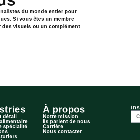
us
rnalistes du monde entier pour
iques. Si vous êtes un membre
r des visuels ou un complément
stries
À propos
Ins
 détail
Notre mission
alimentaire
Ils parlent de nous
 spécialité
Carrière
ions
Nous contacter
turiers